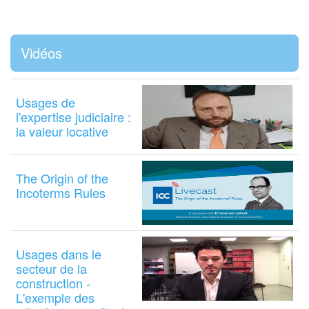
Vidéos
Usages de
l'expertise judiciaire :
la valeur locative
The Origin of the
Incoterms Rules
Usages dans le
secteur de la
construction -
L'exemple des