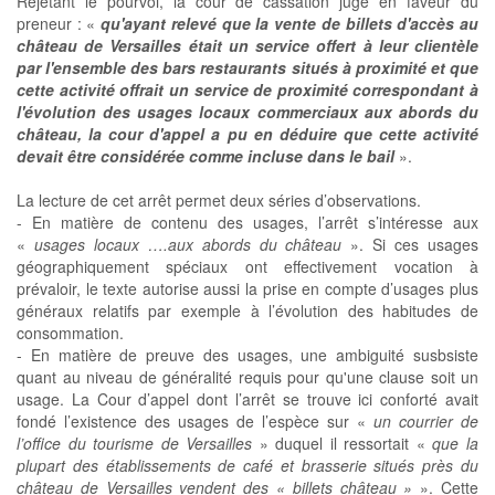
Rejetant le pourvoi, la cour de cassation juge en faveur du
preneur : «
qu'ayant relevé que la vente de billets d'accès au
château de Versailles était un service offert à leur clientèle
par l'ensemble des bars restaurants situés à proximité et que
cette activité offrait un service de proximité correspondant à
l'évolution des usages locaux commerciaux aux abords du
château, la cour d'appel a pu en déduire que cette activité
devait être considérée comme incluse dans le bail
».
La lecture de cet arrêt permet deux séries d’observations.
- En matière de contenu des usages, l’arrêt s’intéresse aux
«
usages locaux ….aux abords du château
». Si ces usages
géographiquement spéciaux ont effectivement vocation à
prévaloir, le texte autorise aussi la prise en compte d’usages plus
généraux relatifs par exemple à l’évolution des habitudes de
consommation.
- En matière de preuve des usages, une ambiguité susbsiste
quant au niveau de généralité requis pour qu'une clause soit un
usage. La Cour d’appel dont l’arrêt se trouve ici conforté avait
fondé l’existence des usages de l’espèce sur «
un courrier de
l’office du tourisme de Versailles
» duquel il ressortait «
que la
plupart des établissements de café et brasserie situés près du
château de Versailles vendent des « billets château »
». Cette