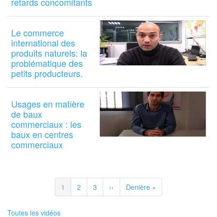
retards concomitants
Le commerce
international des
produits naturels: la
problématique des
petits producteurs.
Usages en matière
de baux
commerciaux : les
baux en centres
commerciaux
Pagination
Page
1
Page
2
Page
3
Page
››
Dernière
Denière »
courante
suivante
page
Toutes les vidéos