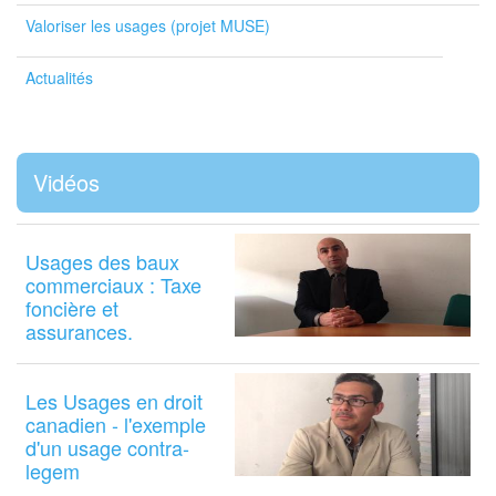
Valoriser les usages (projet MUSE)
Actualités
Vidéos
Usages des baux
commerciaux : Taxe
foncière et
assurances.
Les Usages en droit
canadien - l'exemple
d'un usage contra-
legem