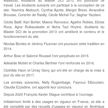
Massoud, étudiants au Master DCI 2012 ont poursuivi ce
travail. Les étudiants suivants ont participé à la conception de ce
site: Yasmina Abdouch, Cynthia Ayotte, Margot Bricet, Amandine
Brousse, Corentin de Rasilly, Cécile Michel-Tur, Saghar Yazdani.
Cécile Bailif, Karl Buhler, Maeva Rancoeur, Agathe Robles, Eloïse
Roca, Agne Rutkauskaite et Aicha Tazi Hnyine, étudiants du
Master DCI de la promotion 2013 ont amélioré le contenu et le
fonctionnement du site.
Nicolas Bordes et Jérémy Fluxman ont poursuivi cette tradition en
2014.
Arthur Bosc et Salomé Roussel l'ont perpétuée en 2015.
Adelaïde Mottet et Charles Berthier l'ont renforcée en 2016.
Clothilde Haon et Umay Genç qui ont été en charge de la mise à
jour du site en 2017.
Les années suivantes, Nelly Rugambage, Fayrouz Elbouziani,
Claudia Ezzedine, ont apporté leur concours.
Depuis 2020 François-Xavier Diague contribue à l’ouvrage.
Initialement limité à des usages en vigueur en France, ce site a
été complété par des recueils d’usages en vigueur en Amérique