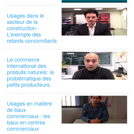
Usages dans le
secteur de la
construction -
L'exemple des
retards concomitants
Le commerce
international des
produits naturels: la
problématique des
petits producteurs.
Usages en matière
de baux
commerciaux : les
baux en centres
commerciaux